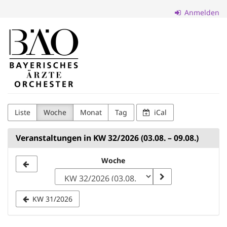
Zum
Anmelden
Haupt-
Inhalt
Verein
springen
zur
Förderung
des
Bayerischen
Liste
Woche
Monat
Tag
iCal
Ärzteorchesters
Veranstaltungen in KW 32/2026 (03.08. – 09.08.)
e.V.
Woche
Woche
zur
Anzeige
KW 31/2026
auswählen