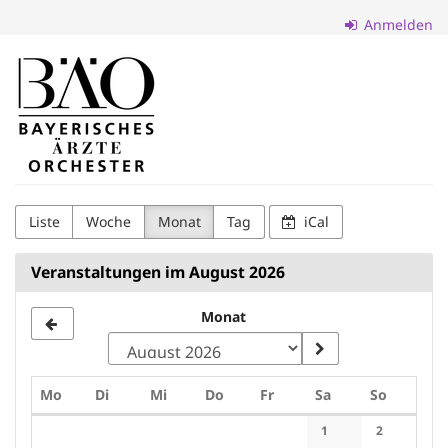
Zum
Anmelden
Haupt-
Inhalt
Verein
springen
zur
Förderung
des
Bayerischen
Liste
Woche
Monat
Tag
iCal
Ärzteorchesters
Veranstaltungen im August 2026
e.V.
Monat
Montag
Dienstag
Mittwoch
Donnerstag
Freitag
Samstag
Sonntag
Mo
Di
Mi
Do
Fr
Sa
So
Kalender
1
2