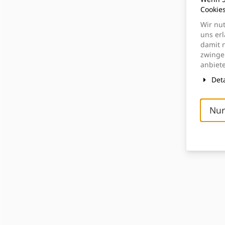
Cookie
Wir nu
uns er
damit 
zwingen
anbiete
Deta
Nur