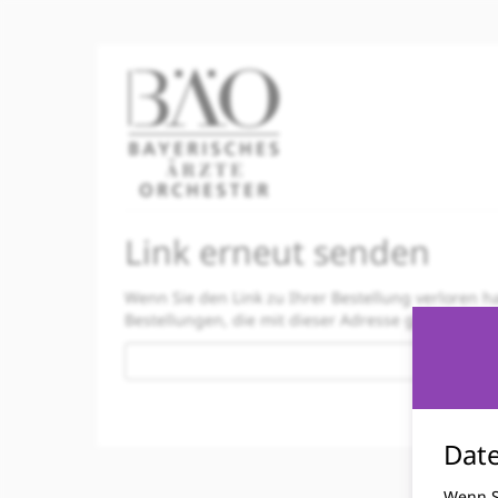
Zum
Haupt-
Inhalt
springen
Link erneut senden
Wenn Sie den Link zu Ihrer Bestellung verloren h
Bestellungen, die mit dieser Adresse getätigt wu
E-
Mail
Kontakt
Date
Wenn Si