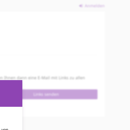
Anmelden
n Ihnen dann eine E-Mail mit Links zu allen
Links senden
d by pretix
g von