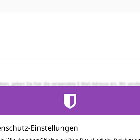
aben, geben Sie hier die verwendete E-Mail-Adresse ein. Wir sende
rden.
Datenschutzerklärung
Cookie-Einstellungen
Impressum
Datenschutz
powere
nschutz-Einstellungen
e "Alle akzeptieren" klicken, erklären Sie sich mit der Speicherun