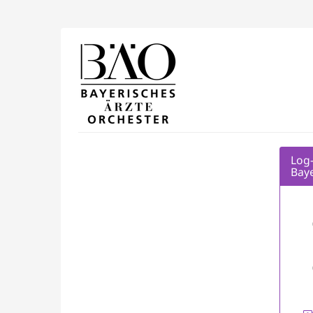
Zum
Haupt-
Inhalt
Verein
springen
zur
Förderung
des
Bayerischen
Log-
Baye
Ärzteorchesters
e.V.